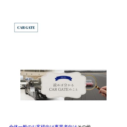
内
容
を
ス
キ
ッ
プ
全体
一般のお客様向け
事業者向け
その他