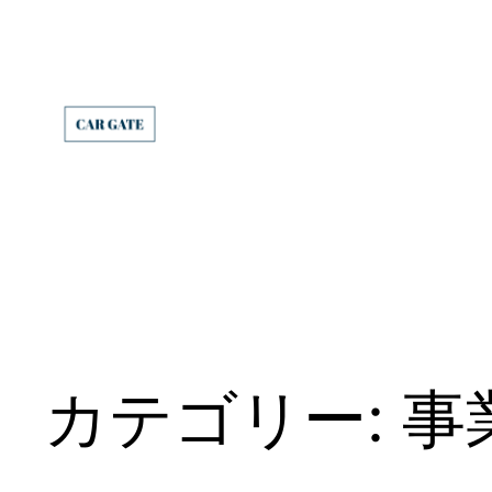
内
容
を
ス
キ
ッ
プ
カテゴリー:
事