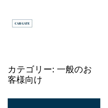
内
容
を
ス
キ
ッ
プ
カテゴリー:
一般のお
客様向け