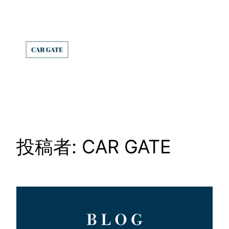
内
容
を
ス
キ
ッ
プ
投稿者:
CAR GATE