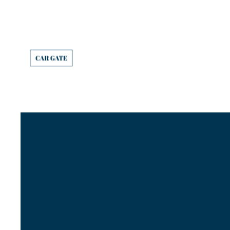
内
容
を
ス
キ
ッ
プ