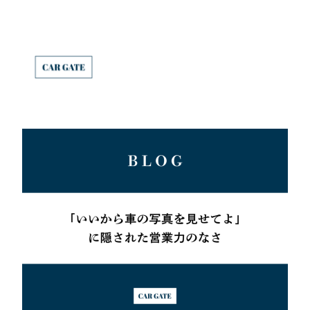
内
容
を
ス
キ
ッ
プ